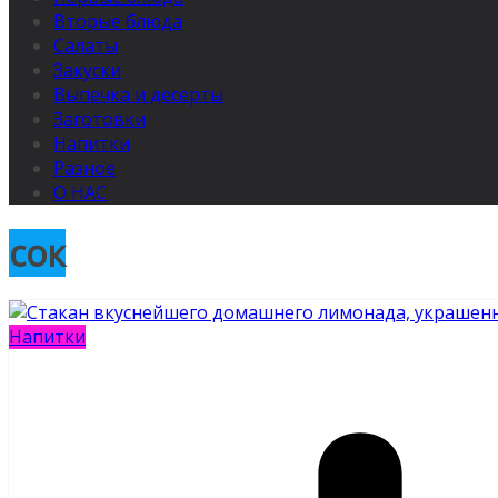
Вторые блюда
Салаты
Закуски
Выпечка и десерты
Заготовки
Напитки
Разное
О НАС
сок
Напитки