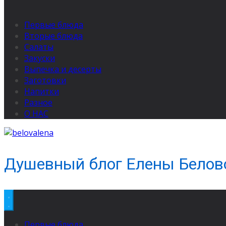
Первые блюда
Вторые блюда
Салаты
Закуски
Выпечка и десерты
Заготовки
Напитки
Разное
О НАС
Душевный блог Елены Белов
Первые блюда