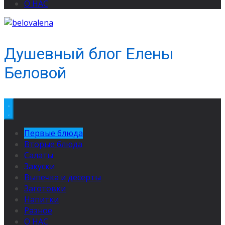
О НАС
Душевный блог Елены
Беловой
Первые блюда
Вторые блюда
Салаты
Закуски
Выпечка и десерты
Заготовки
Напитки
Разное
О НАС