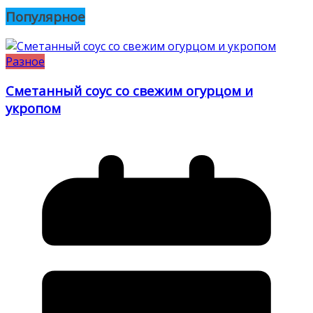
Популярное
Разное
Сметанный соус со свежим огурцом и
укропом