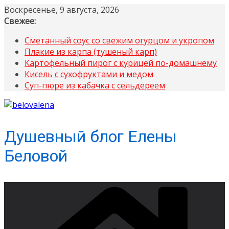
Перейти
Воскресенье, 9 августа, 2026
к
Свежее:
содержимому
Сметанный соус со свежим огурцом и укропом
Плакие из карпа (тушеный карп)
Картофельный пирог с курицей по-домашнему
Кисель с сухофруктами и медом
Суп-пюре из кабачка с сельдереем
Душевный блог Елены
Беловой