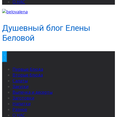
О НАС
Душевный блог Елены
Беловой
Первые блюда
Вторые блюда
Салаты
Закуски
Выпечка и десерты
Заготовки
Напитки
Разное
О НАС