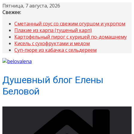
Перейти
Пятница, 7 августа, 2026
к
Свежее:
содержимому
Сметанный соус со свежим огурцом и укропом
Плакие из карпа (тушеный карп)
Картофельный пирог с курицей по-домашнему
Кисель с сухофруктами и медом
Суп-пюре из кабачка с сельдереем
Душевный блог Елены
Беловой