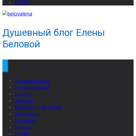
О НАС
Душевный блог Елены
Беловой
Первые блюда
Вторые блюда
Салаты
Закуски
Выпечка и десерты
Заготовки
Напитки
Разное
О НАС