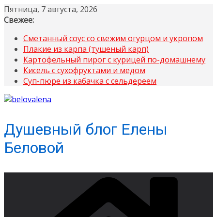
Перейти
Пятница, 7 августа, 2026
к
Свежее:
содержимому
Сметанный соус со свежим огурцом и укропом
Плакие из карпа (тушеный карп)
Картофельный пирог с курицей по-домашнему
Кисель с сухофруктами и медом
Суп-пюре из кабачка с сельдереем
Душевный блог Елены
Беловой