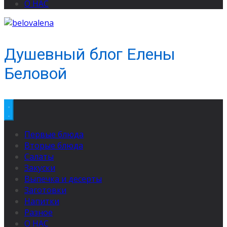
О НАС
Душевный блог Елены
Беловой
Первые блюда
Вторые блюда
Салаты
Закуски
Выпечка и десерты
Заготовки
Напитки
Разное
О НАС