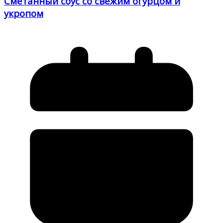
Сметанный соус со свежим огурцом и
укропом