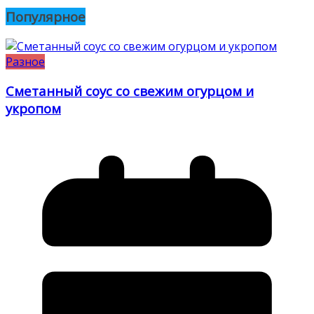
Популярное
Разное
Сметанный соус со свежим огурцом и
укропом