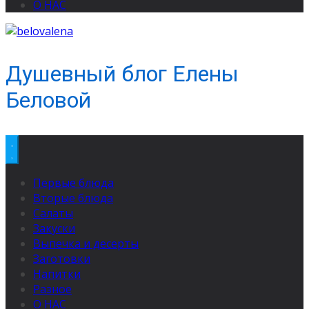
О НАС
Душевный блог Елены
Беловой
Первые блюда
Вторые блюда
Салаты
Закуски
Выпечка и десерты
Заготовки
Напитки
Разное
О НАС