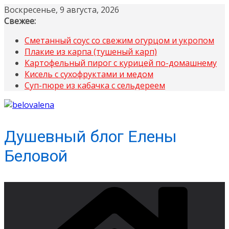
Перейти
Воскресенье, 9 августа, 2026
к
Свежее:
содержимому
Сметанный соус со свежим огурцом и укропом
Плакие из карпа (тушеный карп)
Картофельный пирог с курицей по-домашнему
Кисель с сухофруктами и медом
Суп-пюре из кабачка с сельдереем
Душевный блог Елены
Беловой